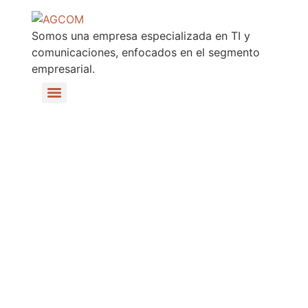
Somos una empresa especializada en TI y
comunicaciones, enfocados en el segmento
empresarial.
Central Telefónica IP para Empresas con Redstone | AGCOM Perú
Soluciones WiFi para Empresas en Perú | Redes Empresariales de Alto Rendimiento
Microsoft Teams
para
Empresas